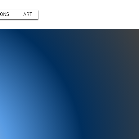
IONS
ART