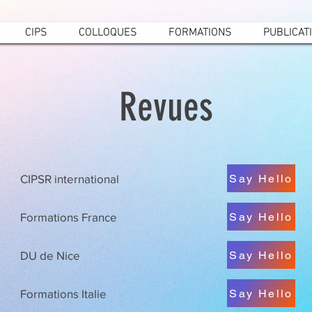
CIPS
COLLOQUES
FORMATIONS
PUBLICAT
Revues
Say Hello
CIPSR international
Say Hello
Formations France
Say Hello
DU de Nice
Say Hello
Formations Italie