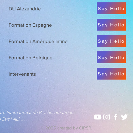
Say Hello
DU Alexandrie
Say Hello
Formation Espagne
Say Hello
Formation Amérique latine
Say Hello
Formation Belgique
Say Hello
Intervenants
re International de Psychosomatique 
 Sami ALI.

par le Professeur Sami-Ali, c'est un lieu de 
© 2025
created by CIPSR.
 formation et de diffusion en 